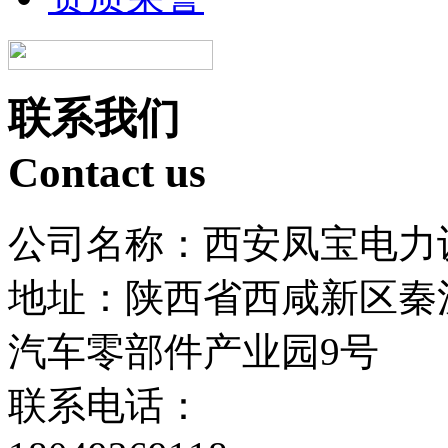
联系我们
Contact us
公司名称：西安凤宝电力
地址：陕西省西咸新区秦
汽车零部件产业园9号
联系电话：