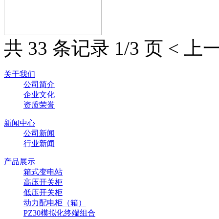
共 33 条记录 1/3 页
< 上
关于我们
公司简介
企业文化
资质荣誉
新闻中心
公司新闻
行业新闻
产品展示
箱式变电站
高压开关柜
低压开关柜
动力配电柜（箱）
PZ30模拟化终端组合